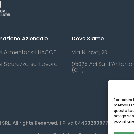
mazione Aziendale
Dove Siamo
i Alimentaristi HACCP
Via Nuova, 20
i Sicurezza sul Lavoro
95025 Aci Sant’Antonio
(CT)
Per fornire
memorizzar
queste tec
navigazione
può influi
RL. All rights Reserved. | P.iva
04463280877
| Capitale 