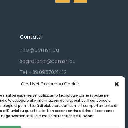
Contatti
info@oemsrl.eu
segreteria@oemsrl.eu
Tel:
+39.0957021412
Cell:
+39.3939273856
Gestisci Consenso Cookie
 le migliori esperienze, utilizziamo tecnologie come i cookie per
e e/o accedere alle informazioni del dispositivo. Il consenso a
nologie ci permetterà di elaborare dati come il comportamento di
 o ID unici su questo sito. Non acconsentire o ritirare il consenso
re negativamente su alcune caratteristiche e funzioni.
Sociale € 10.000 i.v.