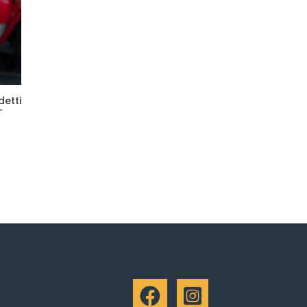
detti
-